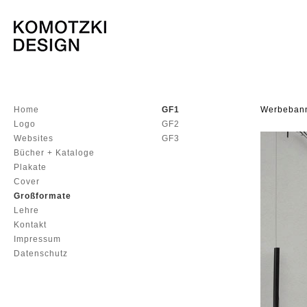
Home
GF1
Werbebanne
Logo
GF2
Websites
GF3
Bücher + Kataloge
Plakate
Cover
Großformate
Lehre
Kontakt
Impressum
Datenschutz