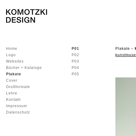
Home
P01
Plakate –
Logo
P02
kunstmuse
Websites
P03
Bücher + Kataloge
P04
Plakate
P05
Cover
Großformate
Lehre
Kontakt
Impressum
Datenschutz