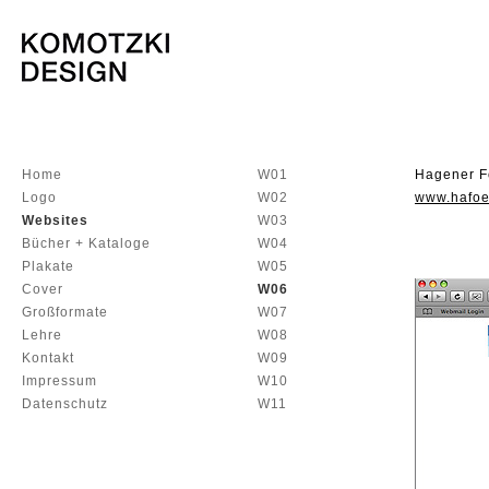
Home
W01
Hagener F
Logo
W02
www.hafoe
Websites
W03
Bücher + Kataloge
W04
Plakate
W05
Cover
W06
Großformate
W07
Lehre
W08
Kontakt
W09
Impressum
W10
Datenschutz
W11