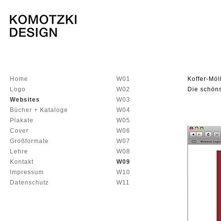
Home
W01
Koffer-Möl
Logo
W02
Die schön
Websites
W03
Bücher + Kataloge
W04
Plakate
W05
Cover
W06
Großformate
W07
Lehre
W08
Kontakt
W09
Impressum
W10
Datenschutz
W11